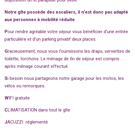
disposition un lit parapluie pour bébé.
Notre gîte possède des escaliers, il n'est donc pas adapté
aux personnes à mobilité réduite
.
P
our rendre agréable votre séjour vous bénéficier d'une entrée
particulière et d'un parking privatif deux places.
G
racieusement, nous vous fournissons les draps, serviettes de
toilette, torchons. Le ménage de fin de séjour est compris
après ménage courant effectué.
S
i besoin nous partageons notre garage pour les motos, les
vélos ou remorques.
W
IFI gratuite
C
LIMATISATION dans tout le gîte
J
ACUZZI réglementé