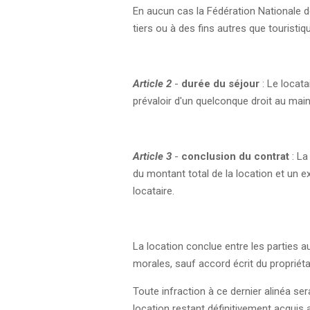
En aucun cas la Fédération Nationale de
tiers ou à des fins autres que touristiq
Article 2
-
durée du séjour
: Le locat
prévaloir d'un quelconque droit au maint
Article 3
-
conclusion du contrat
: La
du montant total de la location et un e
locataire.
La location conclue entre les parties 
morales, sauf accord écrit du propriéta
Toute infraction à ce dernier alinéa sera
location restant définitivement acquis a