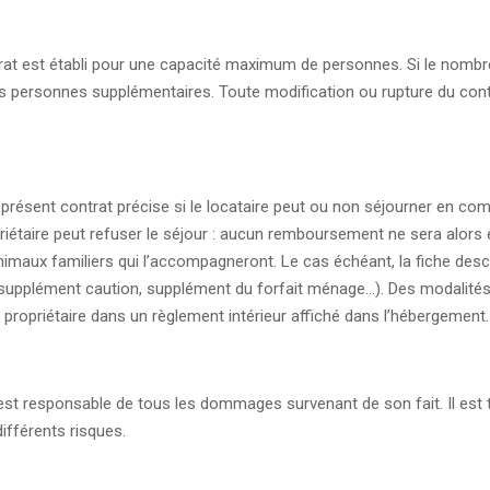
rat est établi pour une capacité maximum de personnes. Si le nombr
 les personnes supplémentaires. Toute modification ou rupture du contr
 présent contrat précise si le locataire peut ou non séjourner en c
riétaire peut refuser le séjour : aucun remboursement ne sera alors e
animaux familiers qui l’accompagneront. Le cas échéant, la fiche des
al, supplément caution, supplément du forfait ménage…). Des modalité
e propriétaire dans un règlement intérieur affiché dans l’hébergement.
 est responsable de tous les dommages survenant de son fait. Il est 
ifférents risques.