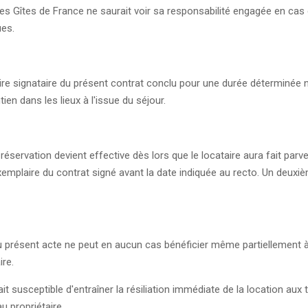
s Gîtes de France ne saurait voir sa responsabilité engagée en cas d
ues.
aire signataire du présent contrat conclu pour une durée déterminée
ien dans les lieux à l'issue du séjour.
 réservation devient effective dès lors que le locataire aura fait par
xemplaire du contrat signé avant la date indiquée au recto. Un deuxi
au présent acte ne peut en aucun cas bénéficier même partiellement 
ire.
it susceptible d'entraîner la résiliation immédiate de la location aux t
u propriétaire.