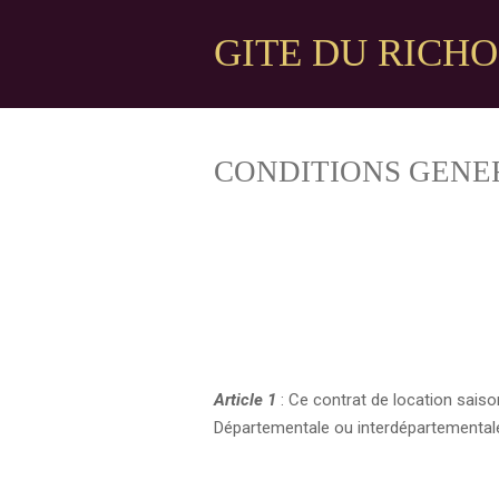
Passer
GITE DU RICH
au
contenu
principal
CONDITIONS GENE
Article 1
: Ce contrat de location saiso
Départementale ou interdépartementale